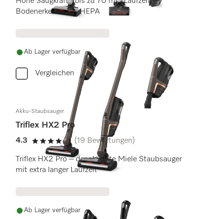
Hohe Saugkraft | bis zu 70 min Laufzeit |
Bodenerkennung | HEPA
Ab Lager verfügbar
Vergleichen
Akku-Staubsauger
Triflex HX2 Pro
4.3
(19 Bewertungen)
4.3 Sterne von 5
Triflex HX2 Pro – der stärkste Miele Staubsauger
mit extra langer Laufzeit
Ab Lager verfügbar