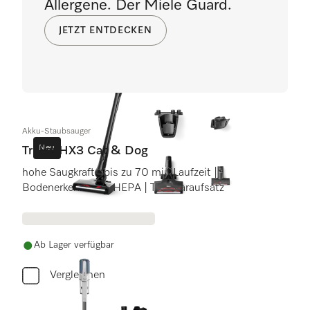
Allergene. Der Miele Guard.
JETZT ENTDECKEN
Akku-Staubsauger
Neu
Triflex HX3 Cat & Dog
hohe Saugkraft | bis zu 70 min Laufzeit |
Bodenerkennung | HEPA | Tierhaaraufsatz
Ab Lager verfügbar
Vergleichen