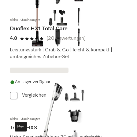
Akku-Staubsauger
Duoflex HX1 Total Care
4.8
(20 Bewertungen)
4.8 Sterne von 5
Leistungsstark | Grab & Go | leicht & kompakt |
umfangreiches Zubehör-Set
Ab Lager verfügbar
Vergleichen
Akku-Staubsauger
Neu
Triflex HX3