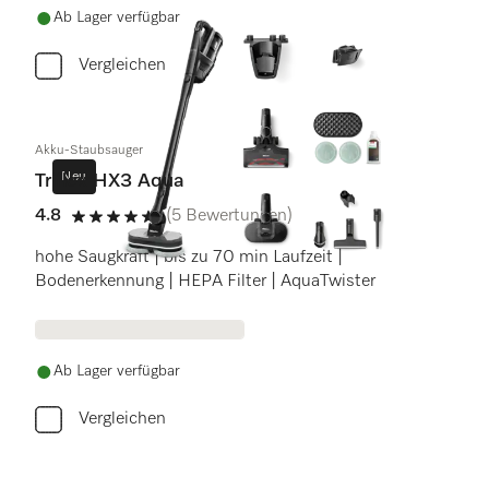
Ab Lager verfügbar
Vergleichen
Akku-Staubsauger
Neu
Triflex HX3 Aqua
4.8
(5 Bewertungen)
4.8 Sterne von 5
hohe Saugkraft | bis zu 70 min Laufzeit |
Bodenerkennung | HEPA Filter | AquaTwister
Ab Lager verfügbar
Vergleichen