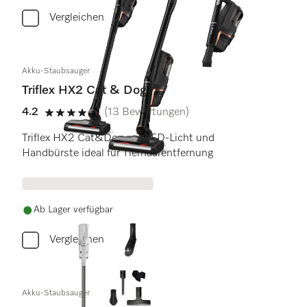
Vergleichen
Akku-Staubsauger
Triflex HX2 Cat & Dog
4.2
(13 Bewertungen)
4.2 Sterne von 5
Triflex HX2 Cat&Dog mit LED-Licht und
Handbürste ideal für Tierhaarentfernung
Ab Lager verfügbar
Vergleichen
Akku-Staubsauger