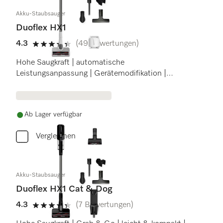
Akku-Staubsauger
Duoflex HX1
4.3
(49 Bewertungen)
4.3 Sterne von 5
Hohe Saugkraft | automatische
Leistungsanpassung | Gerätemodifikation |
Nordicblau
Ab Lager verfügbar
Vergleichen
Akku-Staubsauger
Duoflex HX1 Cat & Dog
4.3
(7 Bewertungen)
4.3 Sterne von 5