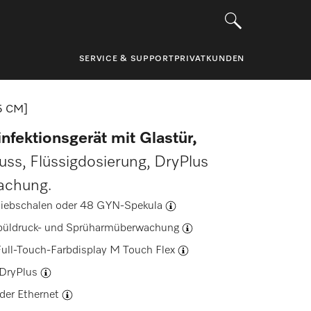
SERVICE & SUPPORT
PRIVATKUNDEN
5 CM]
nfektionsgerät mit Glastür,
ss, Flüssigdosierung, DryPlus
achung.
Siebschalen oder 48
GYN-Spekula
püldruck- und Sprüharmüberwachung
ull-Touch-Farbdisplay
M Touch Flex
DryPlus
der Ethernet