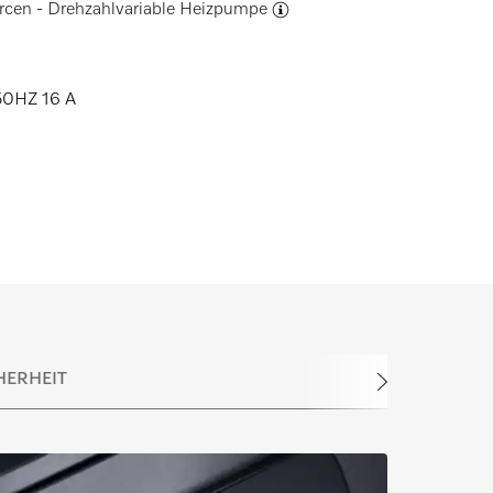
urcen -
Drehzahlvariable Heizpumpe
0HZ 16 A
HERHEIT