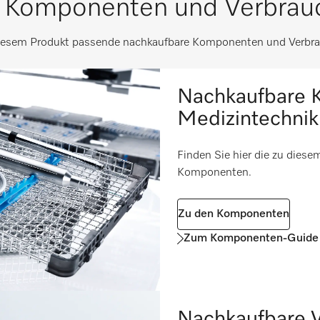
 Komponenten und Verbrauc
mm
520
i
rpumpen (Option)
i
100
i
diesem Produkt passende nachkaufbare Komponenten und Verbra
133
i
Nachkaufbare 
/m²
1220
i
i
Medizintechnik
i
i
Finden Sie hier die zu dies
i
Komponenten.
i
Zu den Komponenten
Zum Komponenten-Guide
m
Nachkaufbare V