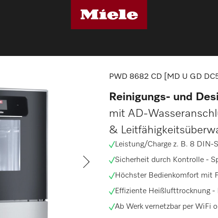
ektionsgeräte
PWD 8682 CD [MD U GD DC5 CM]
PWD 8682 CD [MD U GD DC
Reinigungs- und Desi
mit AD-Wasseranschlu
& Leitfähigkeitsüberw
Leistung/Charge z. B. 8 DIN-
Sicherheit durch Kontrolle -
S
Höchster Bedienkomfort mit F
Effiziente Heißlufttrocknung -
Ab Werk vernetzbar per WiFi o