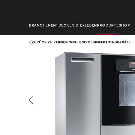
springen
BRANCHEN
ENTDECKEN & ERLEBEN
PRODUKTE
SHOP
Startseite
Produkte
Medizintechnik
Reinigungs- und Desinf
ZURÜCK ZU REINIGUNGS- UND DESINFEKTIONSGERÄTE