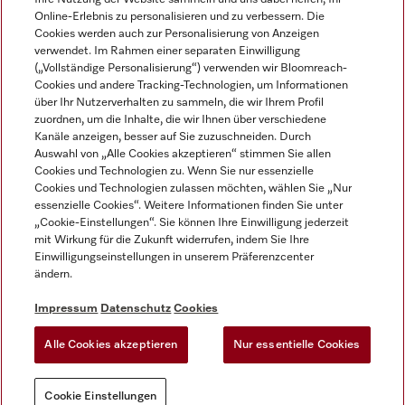
Online-Erlebnis zu personalisieren und zu verbessern. Die
Cookies werden auch zur Personalisierung von Anzeigen
verwendet. Im Rahmen einer separaten Einwilligung
(„Vollständige Personalisierung“) verwenden wir Bloomreach-
Miele auf Instagram
Miele auf Facebook
Miele auf Youtube
Cookies und andere Tracking-Technologien, um Informationen
über Ihr Nutzerverhalten zu sammeln, die wir Ihrem Profil
zuordnen, um die Inhalte, die wir Ihnen über verschiedene
Kanäle anzeigen, besser auf Sie zuzuschneiden. Durch
Auswahl von „Alle Cookies akzeptieren“ stimmen Sie allen
Cookies und Technologien zu. Wenn Sie nur essenzielle
Impressum
Cookies und Technologien zulassen möchten, wählen Sie „Nur
essenzielle Cookies“. Weitere Informationen finden Sie unter
AGB
„Cookie-Einstellungen“. Sie können Ihre Einwilligung jederzeit
Datenschutz
mit Wirkung für die Zukunft widerrufen, indem Sie Ihre
Nutzungsbedigungen
Einwilligungseinstellungen in unserem Präferenzcenter
ändern.
Erklärung zur Barrierefreiheit
EU-Gesetzen über digitale Dienste
Impressum
Datenschutz
Cookies
Widerrufsantrag
Alle Cookies akzeptieren
Nur essentielle Cookies
Cookie Einstellungen
Cookie Einstellungen