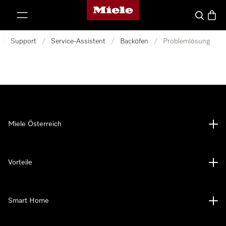
Miele-Homepage
nhalt springen
Suche
Waren
/
Support
/
Service-Assistent
/
Backöfen
/
Problemlösung
Miele Österreich
Vorteile
Smart Home