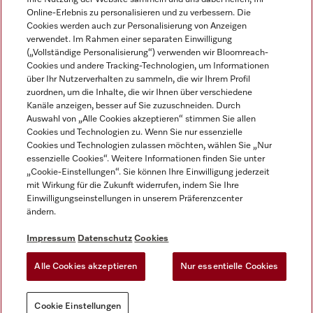
Online-Erlebnis zu personalisieren und zu verbessern. Die
Cookies werden auch zur Personalisierung von Anzeigen
verwendet. Im Rahmen einer separaten Einwilligung
(„Vollständige Personalisierung“) verwenden wir Bloomreach-
Miele auf Instagram
Miele auf Facebook
Miele auf Youtube
Cookies und andere Tracking-Technologien, um Informationen
über Ihr Nutzerverhalten zu sammeln, die wir Ihrem Profil
zuordnen, um die Inhalte, die wir Ihnen über verschiedene
Kanäle anzeigen, besser auf Sie zuzuschneiden. Durch
Auswahl von „Alle Cookies akzeptieren“ stimmen Sie allen
Cookies und Technologien zu. Wenn Sie nur essenzielle
Impressum
Cookies und Technologien zulassen möchten, wählen Sie „Nur
essenzielle Cookies“. Weitere Informationen finden Sie unter
AGB
„Cookie-Einstellungen“. Sie können Ihre Einwilligung jederzeit
Datenschutz
mit Wirkung für die Zukunft widerrufen, indem Sie Ihre
Nutzungsbedigungen
Einwilligungseinstellungen in unserem Präferenzcenter
ändern.
Erklärung zur Barrierefreiheit
EU-Gesetzen über digitale Dienste
Impressum
Datenschutz
Cookies
Widerrufsantrag
Alle Cookies akzeptieren
Nur essentielle Cookies
Cookie Einstellungen
Cookie Einstellungen