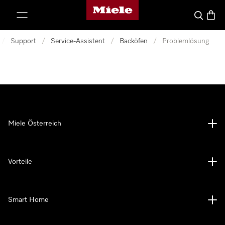
Miele-Homepage
nhalt springen
Suche
Waren
/
Support
/
Service-Assistent
/
Backöfen
/
Problemlösung
Miele Österreich
Vorteile
Smart Home