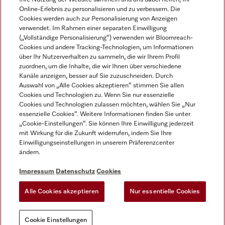
Online-Erlebnis zu personalisieren und zu verbessern. Die
Cookies werden auch zur Personalisierung von Anzeigen
verwendet. Im Rahmen einer separaten Einwilligung
(„Vollständige Personalisierung“) verwenden wir Bloomreach-
Miele auf Instagram
Miele auf Facebook
Miele auf Youtube
Cookies und andere Tracking-Technologien, um Informationen
über Ihr Nutzerverhalten zu sammeln, die wir Ihrem Profil
zuordnen, um die Inhalte, die wir Ihnen über verschiedene
Kanäle anzeigen, besser auf Sie zuzuschneiden. Durch
Auswahl von „Alle Cookies akzeptieren“ stimmen Sie allen
Cookies und Technologien zu. Wenn Sie nur essenzielle
Impressum
Cookies und Technologien zulassen möchten, wählen Sie „Nur
essenzielle Cookies“. Weitere Informationen finden Sie unter
AGB
„Cookie-Einstellungen“. Sie können Ihre Einwilligung jederzeit
Datenschutz
mit Wirkung für die Zukunft widerrufen, indem Sie Ihre
Nutzungsbedigungen
Einwilligungseinstellungen in unserem Präferenzcenter
ändern.
Erklärung zur Barrierefreiheit
EU-Gesetzen über digitale Dienste
Impressum
Datenschutz
Cookies
Widerrufsantrag
Alle Cookies akzeptieren
Nur essentielle Cookies
Cookie Einstellungen
Cookie Einstellungen