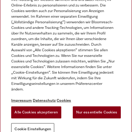
Online-Erlebnis zu personalisieren und zu verbessern. Die
Cookies werden auch zur Personalisierung von Anzeigen
verwendet. Im Rahmen einer separaten Einwilligung
(„Vollständige Personalisierung“) verwenden wir Bloomreach-
Miele auf Instagram
Miele auf Facebook
Miele auf Youtube
Cookies und andere Tracking-Technologien, um Informationen
über Ihr Nutzerverhalten zu sammeln, die wir Ihrem Profil
zuordnen, um die Inhalte, die wir Ihnen über verschiedene
Kanäle anzeigen, besser auf Sie zuzuschneiden. Durch
Auswahl von „Alle Cookies akzeptieren“ stimmen Sie allen
Cookies und Technologien zu. Wenn Sie nur essenzielle
Impressum
Cookies und Technologien zulassen möchten, wählen Sie „Nur
essenzielle Cookies“. Weitere Informationen finden Sie unter
AGB
„Cookie-Einstellungen“. Sie können Ihre Einwilligung jederzeit
Datenschutz
mit Wirkung für die Zukunft widerrufen, indem Sie Ihre
Nutzungsbedigungen
Einwilligungseinstellungen in unserem Präferenzcenter
ändern.
Erklärung zur Barrierefreiheit
EU-Gesetzen über digitale Dienste
Impressum
Datenschutz
Cookies
Widerrufsantrag
Alle Cookies akzeptieren
Nur essentielle Cookies
Cookie Einstellungen
Cookie Einstellungen