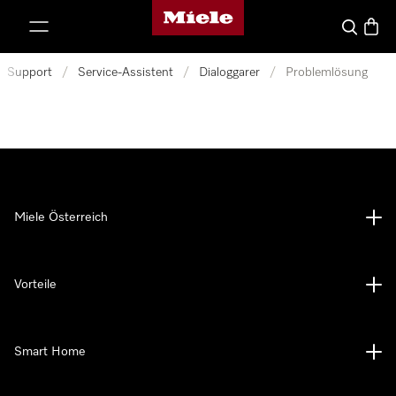
Miele-Homepage
nhalt springen
Suche
Waren
Support
/
Service-Assistent
/
Dialoggarer
/
Problemlösung
Miele Österreich
Vorteile
Smart Home