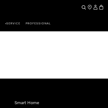
Suche
Händlersuche
Benutzer
Waren
SERVICE
PROFESSIONAL
•
Smart Home