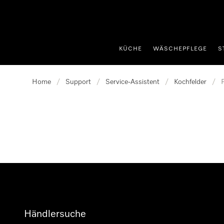
nhalt springen
KÜCHE
WÄSCHEPFLEGE
S
Home
/
Support
/
Service-Assistent
/
Kochfelder
/
Händlersuche