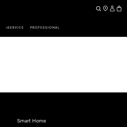
Suche
Händlersuche
Benutzer
Waren
SERVICE
PROFESSIONAL
•
Smart Home