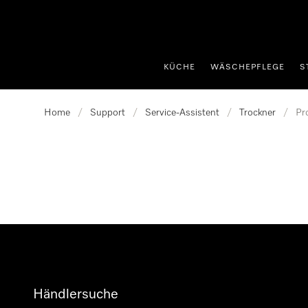
nhalt springen
KÜCHE
WÄSCHEPFLEGE
S
Home
/
Support
/
Service-Assistent
/
Trockner
/
Pr
Händlersuche