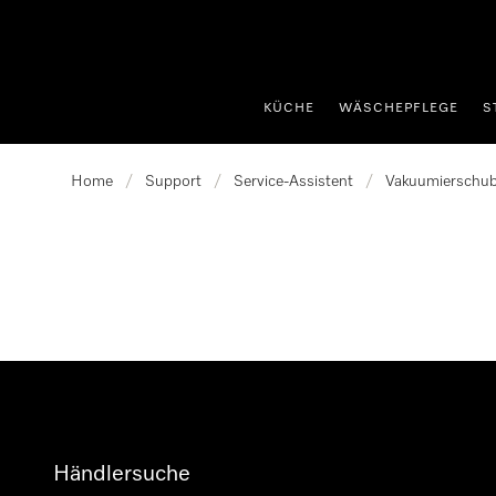
nhalt springen
KÜCHE
WÄSCHEPFLEGE
S
Home
/
Support
/
Service-Assistent
/
Vakuumierschub
Händlersuche