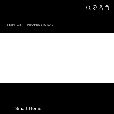
Suche
Händlersuche
Benutzer
Waren
SERVICE
PROFESSIONAL
•
Smart Home