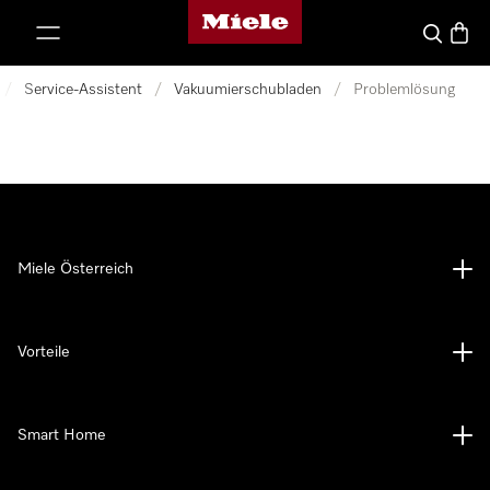
Miele-Homepage
nhalt springen
Suche
Waren
/
Service-Assistent
/
Vakuumierschubladen
/
Problemlösung
Miele Österreich
Vorteile
Smart Home