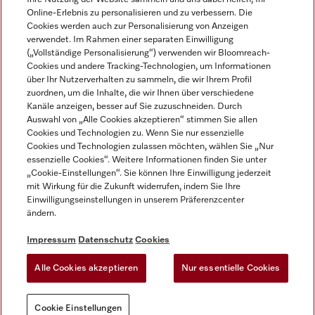
Online-Erlebnis zu personalisieren und zu verbessern. Die
Cookies werden auch zur Personalisierung von Anzeigen
verwendet. Im Rahmen einer separaten Einwilligung
(„Vollständige Personalisierung“) verwenden wir Bloomreach-
Miele auf Instagram
Miele auf Facebook
Miele auf Youtube
Cookies und andere Tracking-Technologien, um Informationen
über Ihr Nutzerverhalten zu sammeln, die wir Ihrem Profil
zuordnen, um die Inhalte, die wir Ihnen über verschiedene
Kanäle anzeigen, besser auf Sie zuzuschneiden. Durch
Auswahl von „Alle Cookies akzeptieren“ stimmen Sie allen
Cookies und Technologien zu. Wenn Sie nur essenzielle
Impressum
Cookies und Technologien zulassen möchten, wählen Sie „Nur
essenzielle Cookies“. Weitere Informationen finden Sie unter
AGB
„Cookie-Einstellungen“. Sie können Ihre Einwilligung jederzeit
Datenschutz
mit Wirkung für die Zukunft widerrufen, indem Sie Ihre
Nutzungsbedigungen
Einwilligungseinstellungen in unserem Präferenzcenter
ändern.
Erklärung zur Barrierefreiheit
EU-Gesetzen über digitale Dienste
Impressum
Datenschutz
Cookies
Widerrufsantrag
Alle Cookies akzeptieren
Nur essentielle Cookies
Cookie Einstellungen
Cookie Einstellungen