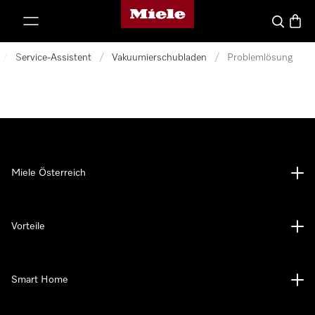
Miele-Homepage
nhalt springen
Suche
Waren
/
Service-Assistent
/
Vakuumierschubladen
/
Problemlösung
Miele Österreich
Vorteile
Smart Home