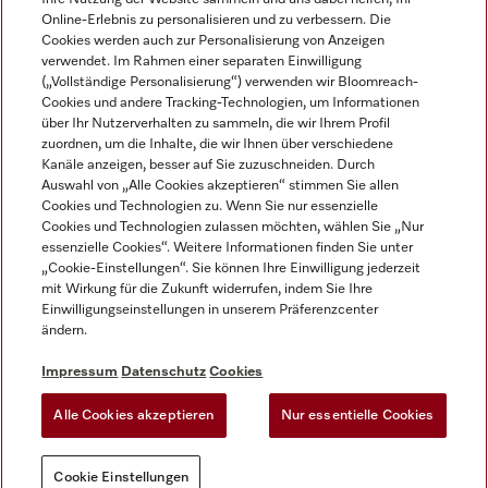
Online-Erlebnis zu personalisieren und zu verbessern. Die
Cookies werden auch zur Personalisierung von Anzeigen
verwendet. Im Rahmen einer separaten Einwilligung
(„Vollständige Personalisierung“) verwenden wir Bloomreach-
Miele auf Instagram
Miele auf Facebook
Miele auf Youtube
Cookies und andere Tracking-Technologien, um Informationen
über Ihr Nutzerverhalten zu sammeln, die wir Ihrem Profil
zuordnen, um die Inhalte, die wir Ihnen über verschiedene
Kanäle anzeigen, besser auf Sie zuzuschneiden. Durch
Auswahl von „Alle Cookies akzeptieren“ stimmen Sie allen
Cookies und Technologien zu. Wenn Sie nur essenzielle
Impressum
Cookies und Technologien zulassen möchten, wählen Sie „Nur
essenzielle Cookies“. Weitere Informationen finden Sie unter
AGB
„Cookie-Einstellungen“. Sie können Ihre Einwilligung jederzeit
Datenschutz
mit Wirkung für die Zukunft widerrufen, indem Sie Ihre
Nutzungsbedigungen
Einwilligungseinstellungen in unserem Präferenzcenter
ändern.
Erklärung zur Barrierefreiheit
EU-Gesetzen über digitale Dienste
Impressum
Datenschutz
Cookies
Widerrufsantrag
Alle Cookies akzeptieren
Nur essentielle Cookies
Cookie Einstellungen
Cookie Einstellungen