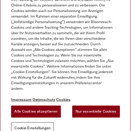
Online-Erlebnis zu personalisieren und zu verbessern. Die
Cookies werden auch zur Personalisierung von Anzeigen
verwendet. Im Rahmen einer separaten Einwilligung
(„Vollständige Personalisierung“) verwenden wir Bloomreach-
Miele auf Instagram
Miele auf Facebook
Miele auf Youtube
Cookies und andere Tracking-Technologien, um Informationen
über Ihr Nutzerverhalten zu sammeln, die wir Ihrem Profil
zuordnen, um die Inhalte, die wir Ihnen über verschiedene
Kanäle anzeigen, besser auf Sie zuzuschneiden. Durch
Auswahl von „Alle Cookies akzeptieren“ stimmen Sie allen
Cookies und Technologien zu. Wenn Sie nur essenzielle
Impressum
Cookies und Technologien zulassen möchten, wählen Sie „Nur
essenzielle Cookies“. Weitere Informationen finden Sie unter
AGB
„Cookie-Einstellungen“. Sie können Ihre Einwilligung jederzeit
Datenschutz
mit Wirkung für die Zukunft widerrufen, indem Sie Ihre
Nutzungsbedigungen
Einwilligungseinstellungen in unserem Präferenzcenter
ändern.
Erklärung zur Barrierefreiheit
EU-Gesetzen über digitale Dienste
Impressum
Datenschutz
Cookies
Widerrufsantrag
Alle Cookies akzeptieren
Nur essentielle Cookies
Cookie Einstellungen
Cookie Einstellungen