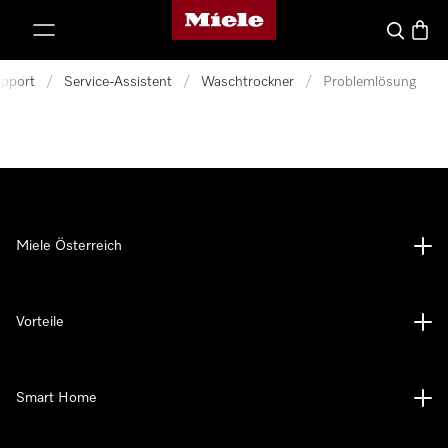
Miele-Homepage
nhalt springen
Suche
Waren
pport
/
Service-Assistent
/
Waschtrockner
/
Problemlösung
Miele Österreich
Vorteile
Smart Home