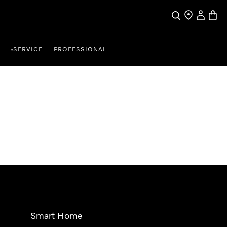
Suche
Händlersuche
Benutzer
Waren
SERVICE
PROFESSIONAL
•
Smart Home