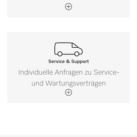
Service & Support
Ihr persönlicher
Individuelle Anfragen zu Service-
Ansprechpartner
und Wartungsverträgen
ist nur einen Klick entfernt!
Kontaktieren Sie uns