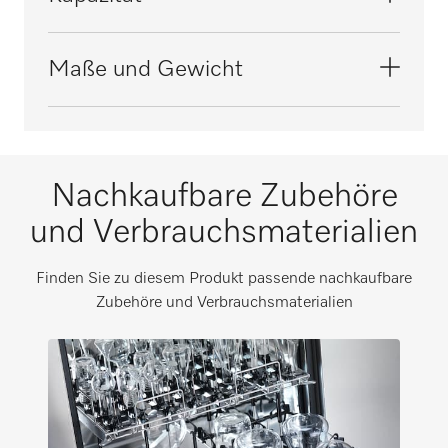
Edelstahl
Farbe
Enghalsgläser [Anzahl]
Maße und Gewicht
Edelstahl
20
Bestandteil des EasyLoad-Systems
Außenmaß, Nettohöhe in mm
113
Nachkaufbare Zubehöre
Außenmaß, Nettobreite in mm
und Verbrauchsmaterialien
173
Außenmaß, Nettotiefe in mm
Finden Sie zu diesem Produkt passende nachkaufbare
608
Zubehöre und Verbrauchsmaterialien
Außenmaß, Bruttohöhe in mm
i
170
Außenmaß, Bruttobreite in mm
i
208