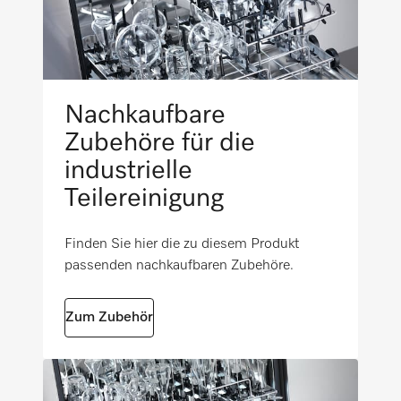
Außenmaß, Bruttotiefe in mm
i
645
Nettogewicht in kg
Nachkaufbare
1,93
Zubehöre für die
industrielle
Bruttogewicht in kg
i
2,27
Teilereinigung
Finden Sie hier die zu diesem Produkt
passenden nachkaufbaren Zubehöre.
Zum Zubehör