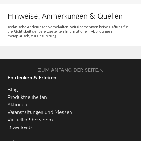
Produkte? Melden Sie sich gerne bei uns!
Hinweise, Anmerkungen & Quellen
Ersatzteile anfragen
Technische Änderungen vorbehalten. Wir übernehmen keine Haftung für
die Richtigkeit der bereitgestellten Informationen. Abbildungen
exemplarisch, zur Erläuterung.
ZUM ANFANG DER SEITE
Entdecken & Erleben
Blog
Produktneuheiten
Aktionen
Veranstaltungen und Messen
Virtueller Showroom
Downloads