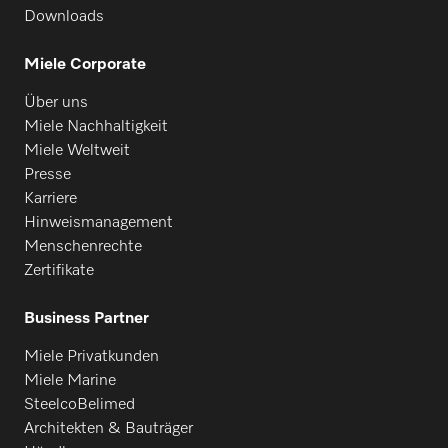
Downloads
PW 6241
Miele Corporate
Über uns
PW 6243
Miele Nachhaltigkeit
Miele Weltweit
Presse
PW 6321
Karriere
Hinweismanagement
Menschenrechte
PW 6323
Zertifikate
Business Partner
PW 811
Miele Privatkunden
Miele Marine
PW 814
SteelcoBelimed
Architekten & Bauträger