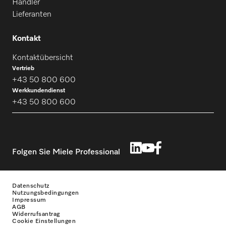
Händler
PW 818
Lieferanten
Kontakt
PW 9055
Kontaktübersicht
Vertrieb
+43 50 800 600
PW 9065
Werkkundendienst
+43 50 800 600
PWM 500-08
Folgen Sie Miele Professional
PWM 500-09
Datenschutz
PWM 506 Mop Star 60
Nutzungsbedingungen
Impressum
AGB
Widerrufsantrag
Cookie Einstellungen