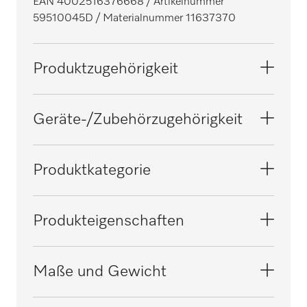
EAN 4002516376668
/ Artikelnummer
59510045D
/ Materialnummer 11637370
Produktzugehörigkeit
Waschmaschinen
Geräte-/Zubehörzugehörigkeit
PW 413
Produktkategorie
PW 413 Mop Star 130
Flusenfilterung
Produkteigenschaften
PW 418
Elektroanschluss
Maße und Gewicht
OHNE SPANNUNGSBEZEICHNUNG