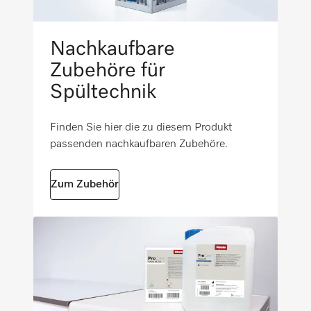
Min.
EN 1717
250
Bruttogewicht in kg
i
Optische Schnittstelle
Nachkaufbare
55
Zubehöre für
Maximale Bodenbelastung in N/m²
i
SmartStart
Spültechnik
1000
i
Finden Sie hier die zu diesem Produkt
FlexiTimer mit EcoStart
passenden nachkaufbaren Zubehöre.
i
Zum Zubehör