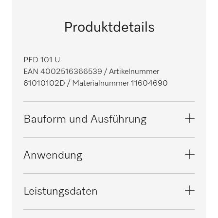
Produktdetails
PFD 101 U
EAN 4002516366539
/ Artikelnummer
61010102D
/ Materialnummer 11604690
Bauform und Ausführung
Bauform
Anwendung
Unterbau-Spülmaschine
i
Linie
Geeignet für Büro und Agentur
Leistungsdaten
ProfiLine
i