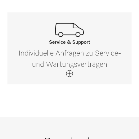
Service & Support
Ihr persönlicher
Individuelle Anfragen zu Service-
Ansprechpartner
und Wartungsverträgen
ist nur einen Klick entfernt!
Kontaktieren Sie uns
Service- und
Individuellen Beratungstermin