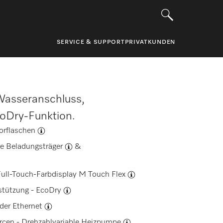
SERVICE & SUPPORT
PRIVATKUNDEN
asseranschluss,
coDry-Funktion.
orflaschen
e Beladungsträger
&
ull-Touch-Farbdisplay
M Touch Flex
stützung -
EcoDry
der Ethernet
urcen -
Drehzahlvariable Heizpumpe