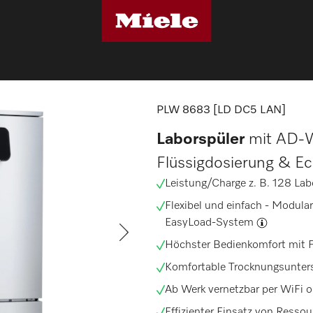
[LD DC5 LAN]
PLW 8683 [LD DC5 LAN]
Laborspüler
mit AD-W
Flüssigdosierung & E
Leistung/Charge z. B. 128
Lab
Flexibel und einfach -
Modular
EasyLoad-System
Höchster Bedienkomfort mit F
Komfortable Trocknungsunter
Ab Werk vernetzbar per WiFi o
Effizienter Einsatz von Resso