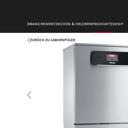
springen
BRANCHEN
ENTDECKEN & ERLEBEN
PRODUKTE
SHOP
Startseite
Produkte
Labortechnik
Laborspüler
PLW 8683 
ZURÜCK ZU LABORSPÜLER