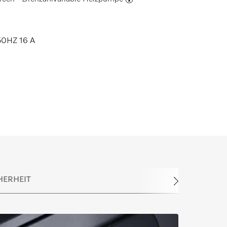
0HZ 16 A
HERHEIT