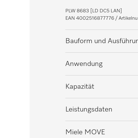
PLW 8683 [LD DC5 LAN]
EAN 4002516877776
/ Artike
Bauform und Ausführu
Bauform
Anwendung
Linie
Geeignet für Labore
Kapazität
Außenverkleidung
Blendenfarbe
Enghalsgläser pro Charge [Anza
Leistungsdaten
Deckel
Reagenzgläser pro Charge [Anza
Umwälzpumpe, Qmax in l/Min.
Miele MOVE
Unterbaufähig
Vials pro Charge [Anzahl]