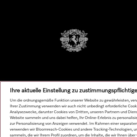
Ihre aktuelle Einstellung zu zustimmungspflichti
Um die ordnungsgemäße Funktion unserer Website zu gewährleisten, verw
Ihrer Zustimmung verwenden wir auch nicht unbedingt erforderliche Cook
Analysezwecke, darunter Cookies von Dritten, unseren Partnern und Dienst
Alle 
Website sammeln und uns dabei helfen, Ihr Online-Erlebnis zu personalis
zur Personalisierung von Anzeigen verwendet. Im Rahmen einer separaten E
verwenden wir Bloomreach-Cookies und andere Tracking-Technologien, um
© Miele & Cie. KG.
sammeln, die wir Ihrem Profil zuordnen, um die Inhalte, die wir Ihnen übe