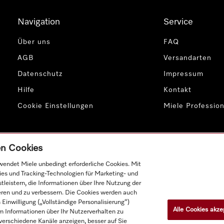
Navigation
Service
Über uns
FAQ
AGB
Versandarten
Datenschutz
Impressum
Hilfe
Kontakt
Cookie Einstellungen
Miele Profession
gen Cookies
endet Miele unbedingt erforderliche Cookies. Mit
ies und Tracking-Technologien für Marketing- und
leistern, die Informationen über Ihre Nutzung der
Produktpreise zzgl. MwSt.; Lieferung stets ohne Dekorationsmat
ieren und zu verbessern. Die Cookies werden auch
inwilligung („Vollständige Personalisierung“)
Alle Cookies akze
 Informationen über Ihr Nutzerverhalten zu
r verschiedene Kanäle anzeigen, besser auf Sie