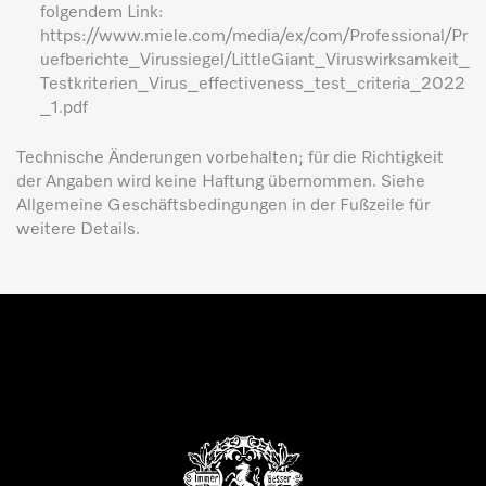
folgendem Link:
https://www.miele.com/media/ex/com/Professional/Pr
uefberichte_Virussiegel/LittleGiant_Viruswirksamkeit_
Testkriterien_Virus_effectiveness_test_criteria_2022
_1.pdf
Technische Änderungen vorbehalten; für die Richtigkeit
der Angaben wird keine Haftung übernommen. Siehe
Allgemeine Geschäftsbedingungen in der Fußzeile für
weitere Details.