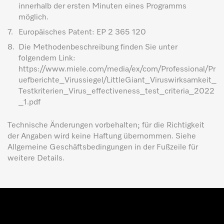
innerhalb der ersten Minuten eines Programms
möglich.
7.
Europäisches Patent: EP 2 365 120
8.
Die Methodenbeschreibung finden Sie unter
folgendem Link:
https://www.miele.com/media/ex/com/Professional/Pr
uefberichte_Virussiegel/LittleGiant_Viruswirksamkeit_
Testkriterien_Virus_effectiveness_test_criteria_2022
_1.pdf
Technische Änderungen vorbehalten; für die Richtigkeit
der Angaben wird keine Haftung übernommen. Siehe
Allgemeine Geschäftsbedingungen in der Fußzeile für
weitere Details.