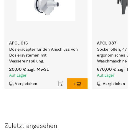
APCL 015
APCL 087
Dosieradapter für den Anschluss von 
Sockel offen, 47 cm
Dosiersystemen mit 
ergonomisches Be-
Wassereinspülung. 
Waschmaschine und
20,00 €
zzgl. MwSt.
670,00 €
zzgl. M
Auf Lager
Auf Lager
Vergleichen
Vergleichen
Zuletzt angesehen