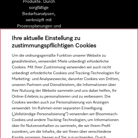
Produkte. Durch
sorgfältige
Bedarfsanalysen,
verknüpft mit
Prozessplanungen und
detaillierten
Ihre aktuelle Einstellung zu
Wirtschaftlichkeitsberechnungen.
zustimmungspflichtigen Cookies
Um die ordnungsgemäße Funktion unserer Website zu
Mehr erfahren
gewährleisten, verwendet Miele unbedingt erforderliche
Cookies. Mit Ihrer Zustimmung verwenden wir auch nicht
unbedingt erforderliche Cookies und Tracking-Technologien für
Marketing- und Analysezwecke, darunter Cookies von Dritten,
unseren Partnern und Dienstleistern, die Informationen über
Navigation
Ihre Nutzung der Website sammeln und uns dabei helfen, Ihr
Online-Erlebnis zu personalisieren und zu verbessern. Die
Cookies werden auch zur Personalisierung von Anzeigen
Service
verwendet. Im Rahmen einer separaten Einwilligung
(„Vollständige Personalisierung“) verwenden wir Bloomreach-
Cookies und andere Tracking-Technologien, um Informationen
über Ihr Nutzerverhalten zu sammeln, die wir Ihrem Profil
zuordnen, um die Inhalte, die wir Ihnen über verschiedene
Kanäle anzeigen, besser auf Sie zuzuschneiden. Durch