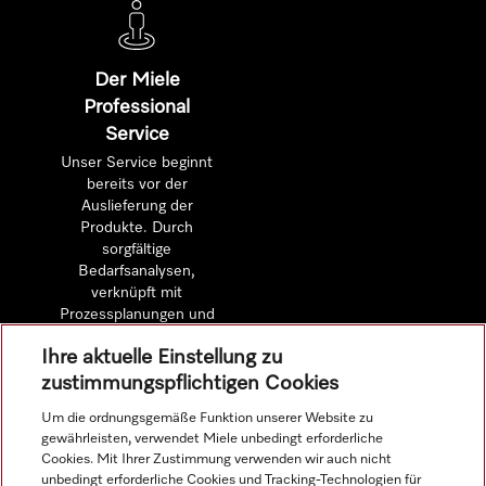
Der Miele
Professional
Service
Unser Service beginnt
bereits vor der
Auslieferung der
Produkte. Durch
sorgfältige
Bedarfsanalysen,
verknüpft mit
Prozessplanungen und
detaillierten
Ihre aktuelle Einstellung zu
Wirtschaftlichkeitsberechnungen.
zustimmungspflichtigen Cookies
Um die ordnungsgemäße Funktion unserer Website zu
Mehr erfahren
gewährleisten, verwendet Miele unbedingt erforderliche
Cookies. Mit Ihrer Zustimmung verwenden wir auch nicht
unbedingt erforderliche Cookies und Tracking-Technologien für