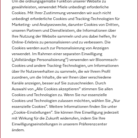
Um die ordnungsgemäße Funktion unserer Website zu
Mehr erfahren
gewährleisten, verwendet Miele unbedingt erforderliche
Cookies. Mit Ihrer Zustimmung verwenden wir auch nicht
unbedingt erforderliche Cookies und Tracking-Technologien für
Marketing- und Analysezwecke, darunter Cookies von Dritten,
unseren Partnern und Dienstleistern, die Informationen über
Navigation
Ihre Nutzung der Website sammeln und uns dabei helfen, Ihr
Online-Erlebnis zu personalisieren und zu verbessern. Die
Cookies werden auch zur Personalisierung von Anzeigen
Service
verwendet. Im Rahmen einer separaten Einwilligung
(„Vollständige Personalisierung“) verwenden wir Bloomreach-
Cookies und andere Tracking-Technologien, um Informationen
über Ihr Nutzerverhalten zu sammeln, die wir Ihrem Profil
zuordnen, um die Inhalte, die wir Ihnen über verschiedene
Kanäle anzeigen, besser auf Sie zuzuschneiden. Durch
Auswahl von „Alle Cookies akzeptieren“ stimmen Sie allen
Cookies und Technologien zu. Wenn Sie nur essenzielle
Cookies und Technologien zulassen möchten, wählen Sie „Nur
essenzielle Cookies“. Weitere Informationen finden Sie unter
„Cookie-Einstellungen“. Sie können Ihre Einwilligung jederzeit
mit Wirkung für die Zukunft widerrufen, indem Sie Ihre
Einwilligungseinstellungen in unserem Präferenzcenter
ändern.
Alle Produktpreise zzgl. MwSt.; Lieferung stets ohne