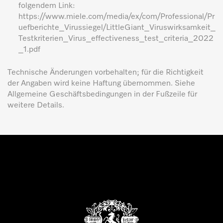
folgendem Link:
https://www.miele.com/media/ex/com/Professional/Pr
uefberichte_Virussiegel/LittleGiant_Viruswirksamkeit_
Testkriterien_Virus_effectiveness_test_criteria_2022
_1.pdf
Technische Änderungen vorbehalten; für die Richtigkeit
der Angaben wird keine Haftung übernommen. Siehe
Allgemeine Geschäftsbedingungen in der Fußzeile für
weitere Details.