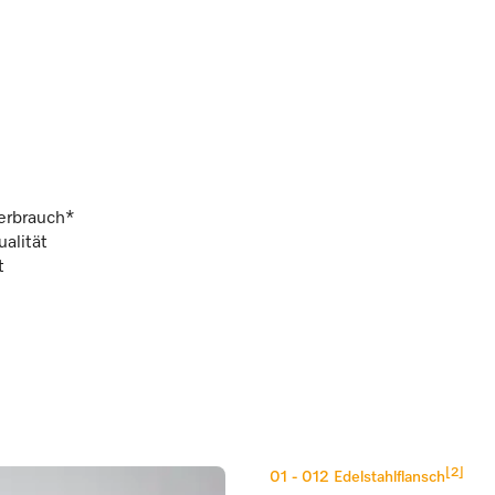
erbrauch*
alität
ct
[2]
01 - 012
Edelstahlflansch