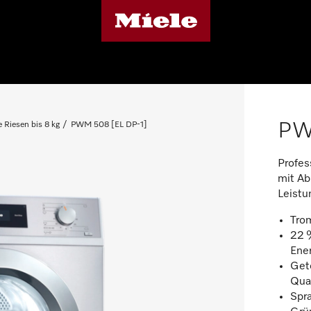
PW
e Riesen bis 8 kg
PWM 508 [EL DP-1]
Profes
mit Ab
Leistu
Trom
22 
Ene
Gete
Qual
Spr