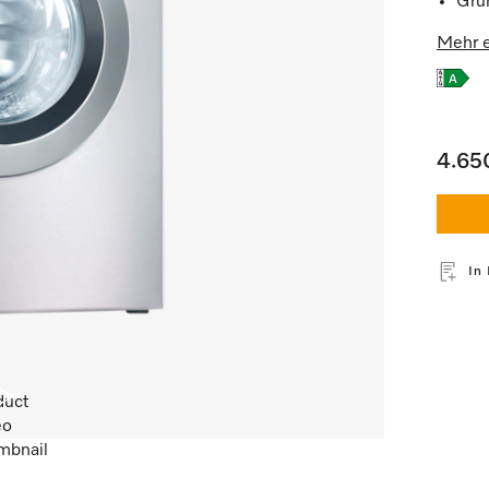
Grü
Mehr e
4.65
In