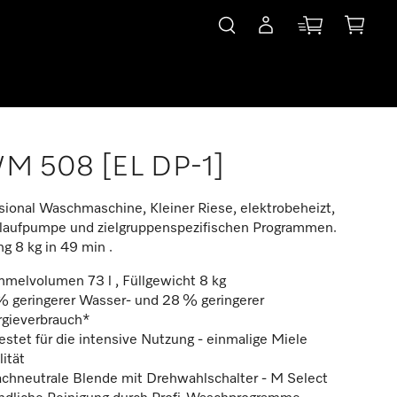
M 508 [EL DP-1]
sional Waschmaschine, Kleiner Riese, elektrobeheizt,
laufpumpe und zielgruppenspezifischen Programmen.
ng 8 kg in 49 min .
melvolumen 73 l , Füllgewicht 8 kg
% geringerer Wasser- und 28 % geringerer
rgieverbrauch*
stet für die intensive Nutzung - einmalige Miele
ität
achneutrale Blende mit Drehwahlschalter - M Select