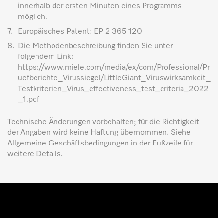
innerhalb der ersten Minuten eines Programms
möglich.
7.
Europäisches Patent: EP 2 365 120
8.
Die Methodenbeschreibung finden Sie unter
folgendem Link:
https://www.miele.com/media/ex/com/Professional/Pr
uefberichte_Virussiegel/LittleGiant_Viruswirksamkeit_
Testkriterien_Virus_effectiveness_test_criteria_2022
_1.pdf
Technische Änderungen vorbehalten; für die Richtigkeit
der Angaben wird keine Haftung übernommen. Siehe
Allgemeine Geschäftsbedingungen in der Fußzeile für
weitere Details.