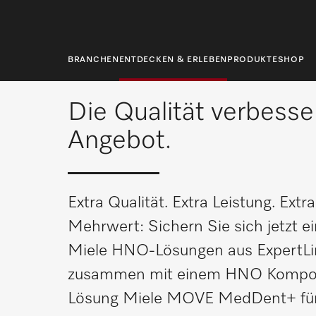
springen
Startseite
Entdecken & Erleben
Aktionen
Zeit für ein Extra
BRANCHEN
ENTDECKEN & ERLEBEN
PRODUKTE
SHOP
Die Qualität verbesse
Angebot.
Extra Qualität. Extra Leistung. Extr
Mehrwert: Sichern Sie sich jetzt e
Miele HNO-Lösungen aus ExpertLin
zusammen mit einem HNO Komponen
Lösung Miele MOVE MedDent+ für 