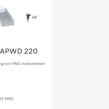
e APWD 220
tung von HNO Instrumenten
n 22 HNO