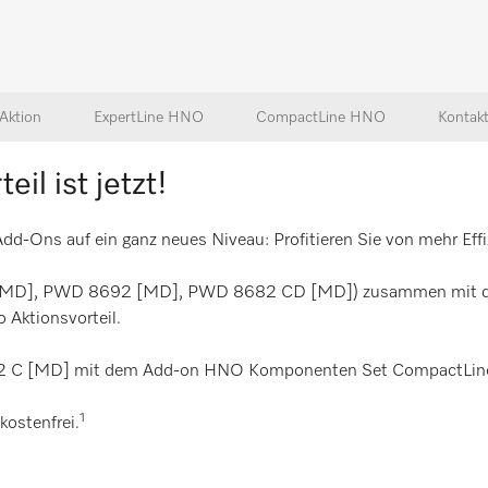
Aktion
ExpertLine HNO
CompactLine HNO
Kontak
eil ist jetzt!
d-Ons auf ein ganz neues Niveau: Profitieren Sie von mehr Effi
8682 [MD], PWD 8692 [MD], PWD 8682 CD [MD]) zusammen mi
 Aktionsvorteil.
 C [MD] mit dem Add-on HNO Komponenten Set CompactLine A
1
ostenfrei.