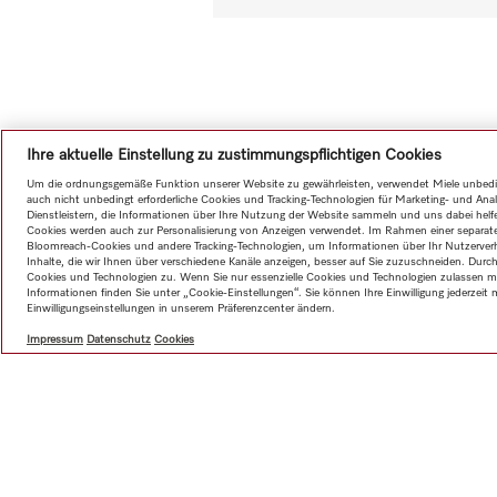
Ihre aktuelle Einstellung zu zustimmungspflichtigen Cookies
Um die ordnungsgemäße Funktion unserer Website zu gewährleisten, verwendet Miele unbedin
auch nicht unbedingt erforderliche Cookies und Tracking-Technologien für Marketing- und An
Dienstleistern, die Informationen über Ihre Nutzung der Website sammeln und uns dabei helfen
Cookies werden auch zur Personalisierung von Anzeigen verwendet. Im Rahmen einer separaten 
Bloomreach-Cookies und andere Tracking-Technologien, um Informationen über Ihr Nutzerverh
Inhalte, die wir Ihnen über verschiedene Kanäle anzeigen, besser auf Sie zuzuschneiden. Durc
Cookies und Technologien zu. Wenn Sie nur essenzielle Cookies und Technologien zulassen mö
Informationen finden Sie unter „Cookie-Einstellungen“. Sie können Ihre Einwilligung jederzeit 
Einwilligungseinstellungen in unserem Präferenzcenter ändern.
Impressum
Datenschutz
Cookies