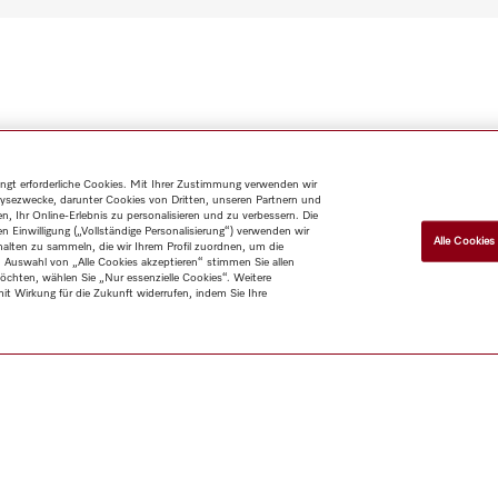
gt erforderliche Cookies. Mit Ihrer Zustimmung verwenden wir
alysezwecke, darunter Cookies von Dritten, unseren Partnern und
, Ihr Online-Erlebnis zu personalisieren und zu verbessern. Die
Einwilligung („Vollständige Personalisierung“) verwenden wir
Alle Cookies
alten zu sammeln, die wir Ihrem Profil zuordnen, um die
h Auswahl von „Alle Cookies akzeptieren“ stimmen Sie allen
chten, wählen Sie „Nur essenzielle Cookies“. Weitere
mit Wirkung für die Zukunft widerrufen, indem Sie Ihre
Shop
Kontakt
Über uns
Händler
Architekten &
Bauträger
Lieferanten
Karriere
Presse
Miele
Corporate
Datenschutz
Nutzungsbedingungen
Impressum
AGB
Usera