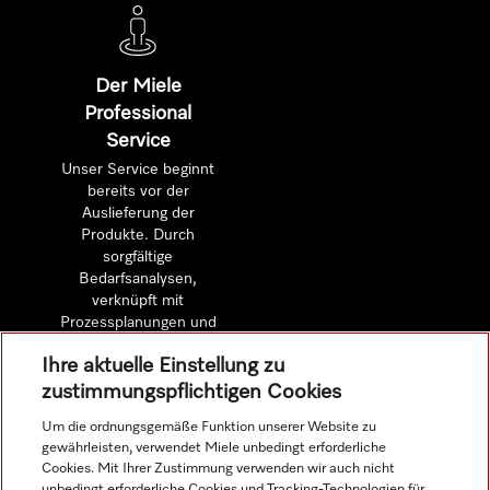
Der Miele
Professional
Service
Unser Service beginnt
bereits vor der
Auslieferung der
Produkte. Durch
sorgfältige
Bedarfsanalysen,
verknüpft mit
Prozessplanungen und
detaillierten
Ihre aktuelle Einstellung zu
Wirtschaftlichkeitsberechnungen.
zustimmungspflichtigen Cookies
Um die ordnungsgemäße Funktion unserer Website zu
Mehr erfahren
gewährleisten, verwendet Miele unbedingt erforderliche
Cookies. Mit Ihrer Zustimmung verwenden wir auch nicht
unbedingt erforderliche Cookies und Tracking-Technologien für