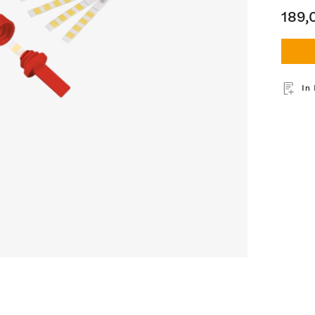
189,
In