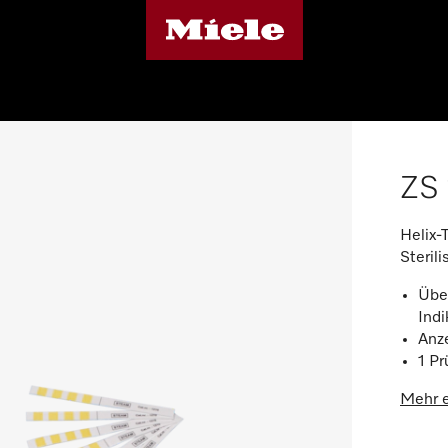
ZS 
Helix-
Sterili
Übe
Indi
Anz
1 Pr
Mehr e