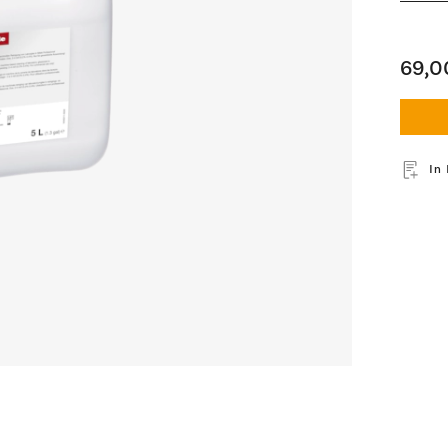
69,0
In