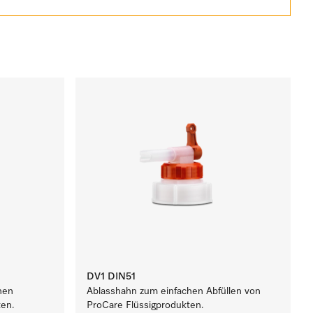
DV1 DIN51
hen
Ablasshahn zum einfachen Abfüllen von
ten.
ProCare Flüssigprodukten.