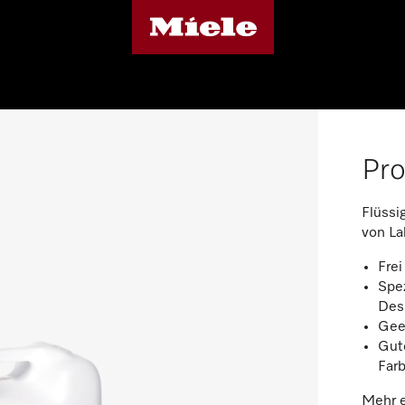
Pro
Flüssig
von La
Frei
Spez
Des
Geei
Gute
Farb
Mehr e