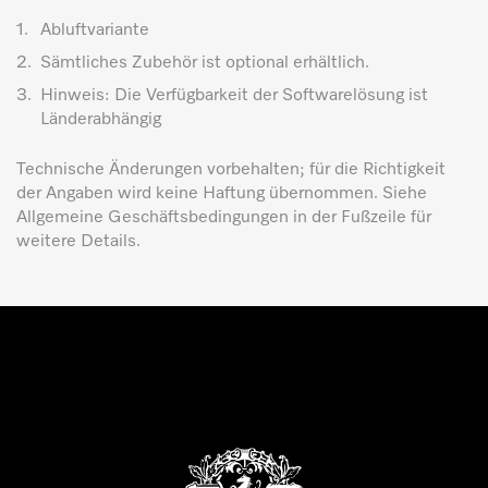
1.
Abluftvariante
2.
Sämtliches Zubehör ist optional erhältlich.
3.
Hinweis: Die Verfügbarkeit der Softwarelösung ist
Länderabhängig
Technische Änderungen vorbehalten; für die Richtigkeit
der Angaben wird keine Haftung übernommen. Siehe
Allgemeine Geschäftsbedingungen in der Fußzeile für
weitere Details.