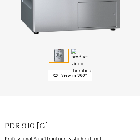
View in 360°
PDR 910 [G]
Professional Ablufttrockner, gasbeheizt mit