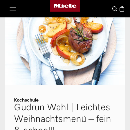
Miele-Homepage
nhalt springen
Waren
Suche
Kochschule
Gudrun Wahl | Leichtes
Weihnachtsmenü – fein