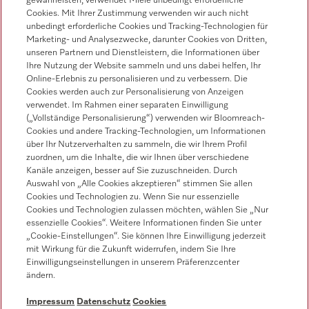
gewährleisten, verwendet Miele unbedingt erforderliche
Miele Experience Center Salzburg
Cookies. Mit Ihrer Zustimmung verwenden wir auch nicht
unbedingt erforderliche Cookies und Tracking-Technologien für
Miele Experience Center Wien
Marketing- und Analysezwecke, darunter Cookies von Dritten,
Miele Experience Center Graz
unseren Partnern und Dienstleistern, die Informationen über
Ihre Nutzung der Website sammeln und uns dabei helfen, Ihr
Online-Erlebnis zu personalisieren und zu verbessern. Die
Cookies werden auch zur Personalisierung von Anzeigen
verwendet. Im Rahmen einer separaten Einwilligung
Kontakt
(„Vollständige Personalisierung“) verwenden wir Bloomreach-
050 800 800
Cookies und andere Tracking-Technologien, um Informationen
über Ihr Nutzerverhalten zu sammeln, die wir Ihrem Profil
Follow Miele
zuordnen, um die Inhalte, die wir Ihnen über verschiedene
Kanäle anzeigen, besser auf Sie zuzuschneiden. Durch
Auswahl von „Alle Cookies akzeptieren“ stimmen Sie allen
Newsletter
Cookies und Technologien zu. Wenn Sie nur essenzielle
Cookies und Technologien zulassen möchten, wählen Sie „Nur
essenzielle Cookies“. Weitere Informationen finden Sie unter
„Cookie-Einstellungen“. Sie können Ihre Einwilligung jederzeit
mit Wirkung für die Zukunft widerrufen, indem Sie Ihre
Einwilligungseinstellungen in unserem Präferenzcenter
ändern.
IMPRESSUM
AGB
DATENSCHUTZ
Impressum
Datenschutz
Cookies