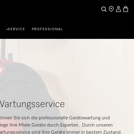
Benutzerk
Waren
Suche
Händlersuche
SERVICE
PROFESSIONAL
•
artungsservice
nnen Sie sich die professionelle Gerätewartung und
lege Ihre Miele Geräte durch Experten. Durch unseren
rtungsservice sind Ihre Geräte immer in bestem Zustand.