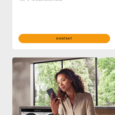
159,- €* für jedes weitere Gerät
KONTAKT