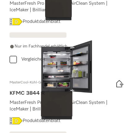
MasterFresh Pro | Kameras | AirClean System |
IceMaker | BrilliantLight Pro
Onlinelabel Image, Energielabel
Produktdatenblatt
Nur im Fachhandel erhältlich
Vergleichen
MasterCool-Kühl-Gefrierkombination
KFMC 3844 R
MasterFresh Pro | Kameras | AirClean System |
IceMaker | BrilliantLight Pro
Onlinelabel Image, Energielabel
Produktdatenblatt