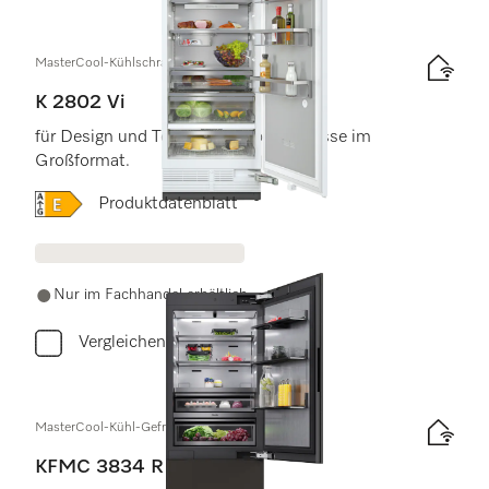
MasterCool-Kühlschrank
K 2802 Vi
für Design und Technik der Spitzenklasse im
Großformat.
Onlinelabel Image, Energielabel
Produktdatenblatt
Nur im Fachhandel erhältlich
Vergleichen
MasterCool-Kühl-Gefrierkombination
KFMC 3834 R