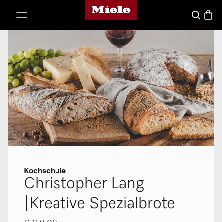
Miele-Homepage
nhalt springen
Waren
Suche
Kochschule
Christopher Lang
|Kreative Spezialbrote