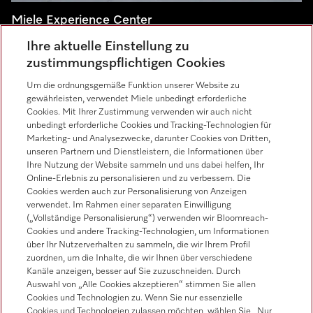
Miele Experience Center
Ihre aktuelle Einstellung zu
Besuchen Sie unsere Miele Experience Center und lassen
zustimmungspflichtigen Cookies
Sie sich inspirieren.
Um die ordnungsgemäße Funktion unserer Website zu
gewährleisten, verwendet Miele unbedingt erforderliche
Miele Experience Center Salzburg
Cookies. Mit Ihrer Zustimmung verwenden wir auch nicht
unbedingt erforderliche Cookies und Tracking-Technologien für
Miele Experience Center Wien
Marketing- und Analysezwecke, darunter Cookies von Dritten,
Miele Experience Center Graz
unseren Partnern und Dienstleistern, die Informationen über
Ihre Nutzung der Website sammeln und uns dabei helfen, Ihr
Online-Erlebnis zu personalisieren und zu verbessern. Die
Cookies werden auch zur Personalisierung von Anzeigen
verwendet. Im Rahmen einer separaten Einwilligung
Kontakt
(„Vollständige Personalisierung“) verwenden wir Bloomreach-
050 800 800
Cookies und andere Tracking-Technologien, um Informationen
über Ihr Nutzerverhalten zu sammeln, die wir Ihrem Profil
Follow Miele
zuordnen, um die Inhalte, die wir Ihnen über verschiedene
Kanäle anzeigen, besser auf Sie zuzuschneiden. Durch
Auswahl von „Alle Cookies akzeptieren“ stimmen Sie allen
Newsletter
Cookies und Technologien zu. Wenn Sie nur essenzielle
Cookies und Technologien zulassen möchten, wählen Sie „Nur