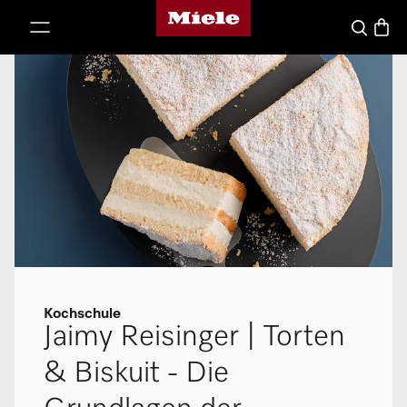
Miele-Homepage
nhalt springen
Waren
Suche
Kochschule
Jaimy Reisinger | Torten
& Biskuit - Die