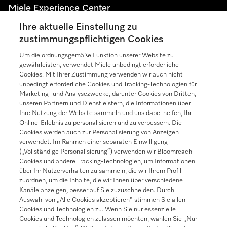
Miele Experience Center
Ihre aktuelle Einstellung zu
Besuchen Sie unsere Miele Experience Center und lassen
zustimmungspflichtigen Cookies
Sie sich inspirieren.
Um die ordnungsgemäße Funktion unserer Website zu
gewährleisten, verwendet Miele unbedingt erforderliche
Miele Experience Center Salzburg
Cookies. Mit Ihrer Zustimmung verwenden wir auch nicht
unbedingt erforderliche Cookies und Tracking-Technologien für
Miele Experience Center Wien
Marketing- und Analysezwecke, darunter Cookies von Dritten,
Miele Experience Center Graz
unseren Partnern und Dienstleistern, die Informationen über
Ihre Nutzung der Website sammeln und uns dabei helfen, Ihr
Online-Erlebnis zu personalisieren und zu verbessern. Die
Cookies werden auch zur Personalisierung von Anzeigen
verwendet. Im Rahmen einer separaten Einwilligung
Kontakt
(„Vollständige Personalisierung“) verwenden wir Bloomreach-
050 800 800
Cookies und andere Tracking-Technologien, um Informationen
über Ihr Nutzerverhalten zu sammeln, die wir Ihrem Profil
Follow Miele
zuordnen, um die Inhalte, die wir Ihnen über verschiedene
Kanäle anzeigen, besser auf Sie zuzuschneiden. Durch
Auswahl von „Alle Cookies akzeptieren“ stimmen Sie allen
Newsletter
Cookies und Technologien zu. Wenn Sie nur essenzielle
Cookies und Technologien zulassen möchten, wählen Sie „Nur