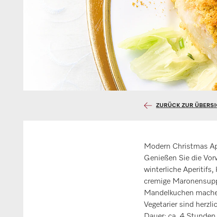
ZURÜCK ZUR ÜBERS
Modern Christmas Ap
Genießen Sie die Vorw
winterliche Aperitifs
cremige Maronensuppe
Mandelkuchen machen 
Vegetarier sind herzl
Dauer: ca. 4 Stunden