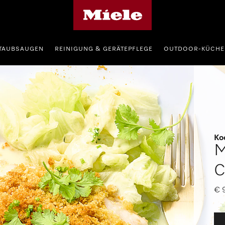
Miele-Homepage
TAUBSAUGEN
REINIGUNG & GERÄTEPFLEGE
OUTDOOR-KÜCHE
Ko
M
C
€ 