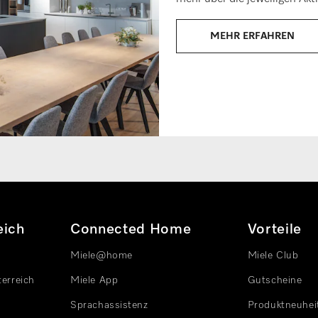
MEHR ERFAHREN
eich
Connected Home
Vorteile
Miele@home
Miele Club
terreich
Miele App
Gutscheine
Sprachassistenz
Produktneuhei