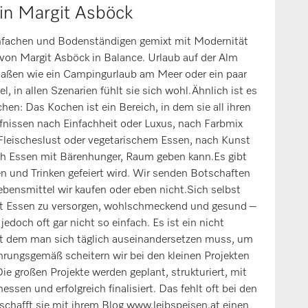
in Margit Asböck
nfachen und Bodenständigen gemixt mit Modernität
von Margit Asböck in Balance. Urlaub auf der Alm
rmaßen wie ein Campingurlaub am Meer oder ein paar
, in allen Szenarien fühlt sie sich wohl.Ähnlich ist es
en: Das Kochen ist ein Bereich, in dem sie all ihren
nissen nach Einfachheit oder Luxus, nach Farbmix
 Fleischeslust oder vegetarischem Essen, nach Kunst
ach Essen mit Bärenhunger, Raum geben kann.Es gibt
en und Trinken gefeiert wird. Wir senden Botschaften
ebensmittel wir kaufen oder eben nicht.Sich selbst
mit Essen zu versorgen, wohlschmeckend und gesund –
jedoch oft gar nicht so einfach. Es ist ein nicht
it dem man sich täglich auseinandersetzen muss, um
hrungsgemäß scheitern wir bei den kleinen Projekten
Die großen Projekte werden geplant, strukturiert, mit
ssen und erfolgreich finalisiert. Das fehlt oft bei den
schafft sie mit ihrem Blog www.leibspeisen.at einen