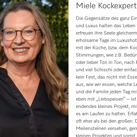
Miele Kockexpert
Die Gegensätze des ganz Ei
und Luxus halten das Leben 
erfreuen ihre Seele gleiche
erholsame Tage im Luxushotel
mit der Küche, bzw. dem Koch
Stimmungen, wie z.B. Bedürf
oder lieber Ton in Ton, nach
und viel Schischi oder einf
kein Fest, das nicht mit Ess
aus, wie wir essen, welche L
und die Familie jeden Tag 
eben mit „Leibspeisen“ – ist 
endendes kleines Projekt, m
es am Laufen zu halten. Erfa
oft eher als bei den großen. 
Meilensteinen versehen, geme
kleinen Projekten und somit 