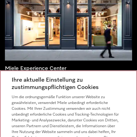
Miele Experience Center
Ihre aktuelle Einstellung zu
Besuchen Sie unsere Miele Experience Center und lassen
zustimmungspflichtigen Cookies
Sie sich inspirieren.
Um die ordnungsgemäße Funktion unserer Website zu
gewährleisten, verwendet Miele unbedingt erforderliche
Miele Experience Center Salzburg
Cookies. Mit Ihrer Zustimmung verwenden wir auch nicht
unbedingt erforderliche Cookies und Tracking-Technologien für
Miele Experience Center Wien
Marketing- und Analysezwecke, darunter Cookies von Dritten,
Miele Experience Center Graz
unseren Partnern und Dienstleistern, die Informationen über
Ihre Nutzung der Website sammeln und uns dabei helfen, Ihr