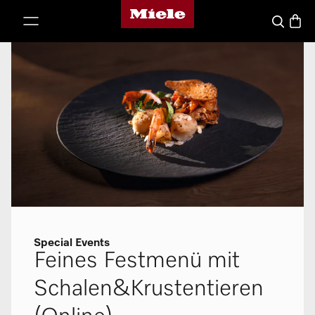
Miele-Homepage
nhalt springen
Waren
Suche
Special Events
Feines Festmenü mit
Schalen&Krustentieren