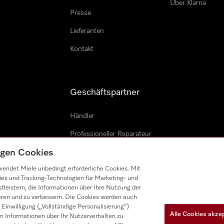
Über Klarna
Presse
Lieferanten
Kontakt
Geschäftspartner
Händler
Professioneller Reparateur
tigen Cookies
Miele Professional
endet Miele unbedingt erforderliche Cookies. Mit
Miele Marine
ies und Tracking-Technologien für Marketing- und
leistern, die Informationen über Ihre Nutzung der
Architekten & Bauträger
ieren und zu verbessern. Die Cookies werden auch
inwilligung („Vollständige Personalisierung“)
Alle Cookies akze
 Informationen über Ihr Nutzerverhalten zu