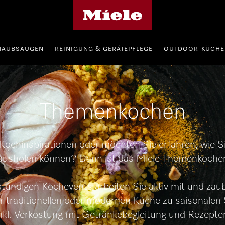
Miele-Homepage
TAUBSAUGEN
REINIGUNG & GERÄTEPFLEGE
OUTDOOR-KÜCHE
Themenkochen
Kochinspirationen oder möchten Sie erfahren, wie 
ausholen können? Dann ist das Miele Themenkochen 
tündigen Kochevents arbeiten Sie aktiv mit und za
r traditionellen oder modernen Küche zu saisonale
nkl. Verkostung mit Getränkebegleitung und Rezepte