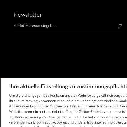
Newsletter
Ihre aktuelle Einstellung zu zustimmungspflich
Um die ordnungsgemäße Funktion unserer Website zu gewährleisten, verw
Ihrer Zustimmung verwenden wir auch nicht unbedingt erforderliche Cook
Analysezwecke, darunter Cookies von Dritten, unseren Partnern und Dienst
Website sammeln und uns dabei helfen, Ihr Online-Erlebnis zu personalis
zur Personalisierung von Anzeigen verwendet. Im Rahmen einer separaten E
verwenden wir Bloomreach-Cookies und andere Tracking-Technologien, um