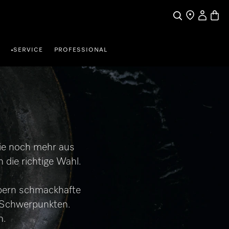
Benutzerk
Waren
Suche
Händlersuche
SERVICE
PROFESSIONAL
•
Sie noch mehr aus
die richtige Wahl.
ubern schmackhafte
n Schwerpunkten.
n.