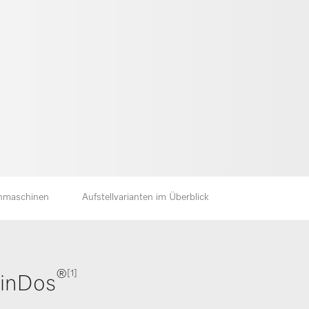
chmaschinen
Aufstellvarianten im Überblick
®
[1]
winDos