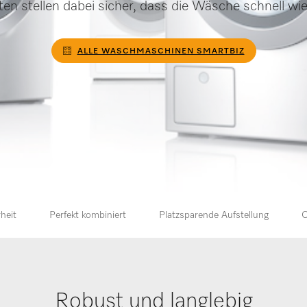
n stellen dabei sicher, dass die Wäsche schnell wie
ALLE WASCHMASCHINEN SMARTBIZ
heit
Perfekt kombiniert
Platzsparende Aufstellung
O
Robust und langlebig