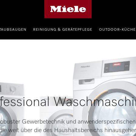
Miele-Homepage
TAUBSAUGEN
REINIGUNG & GERÄTEPFLEGE
OUTDOOR-KÜCHE
fessional Waschmasch
, robuster Gewerbetechnik und anwenderspezifische
die weit über die des Haushaltsbereichs hinausgehen