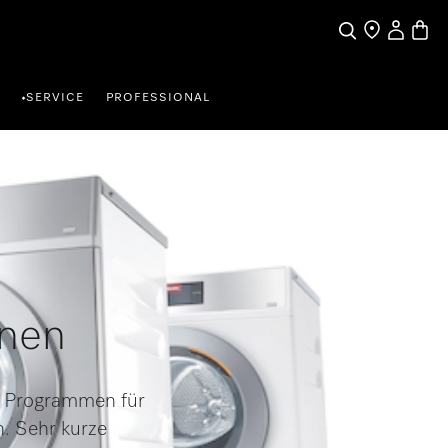
Benutzerk
Waren
Suche
Händlersuche
SERVICE
PROFESSIONAL
•
inen
n Programmen für
. Sehr kurze