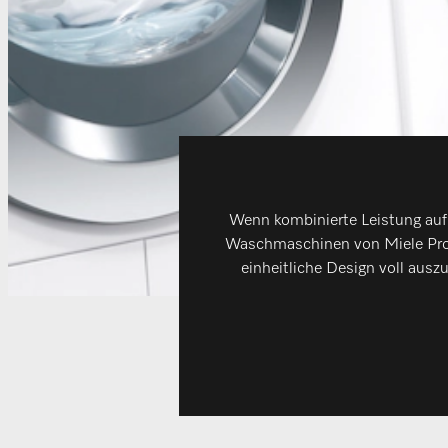
Wenn kombinierte Leistung auf 
Waschmaschinen von Miele Profe
einheitliche Design voll aus