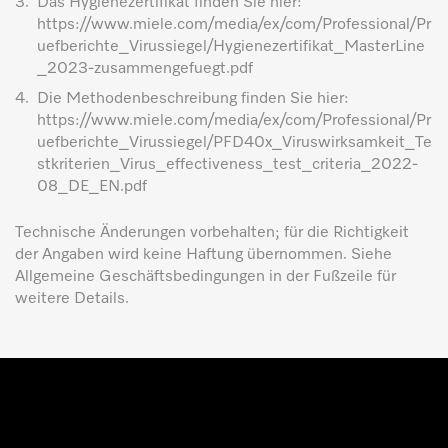
3.
Das Hygienezertifikat finden Sie hier:
https://www.miele.com/media/ex/com/Professional/Pr
uefberichte_Virussiegel/Hygienezertifikat_MasterLine
_2023-zusammengefuegt.pdf
4.
Die Methodenbeschreibung finden Sie hier:
https://www.miele.com/media/ex/com/Professional/Pr
uefberichte_Virussiegel/PFD40x_Viruswirksamkeit_Te
stkriterien_Virus_effectiveness_test_criteria_2022-
08_DE_EN.pdf
Technische Änderungen vorbehalten; für die Richtigkeit
der Angaben wird keine Haftung übernommen. Siehe
Allgemeine Geschäftsbedingungen in der Fußzeile für
weitere Details.