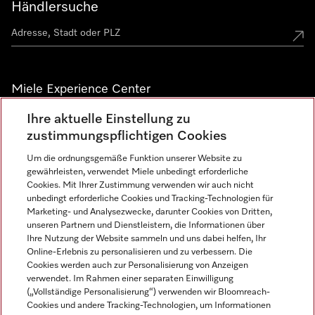
Händlersuche
Miele Experience Center
Ihre aktuelle Einstellung zu
Alle Miele Experience Center anzeigen
zustimmungspflichtigen Cookies
Um die ordnungsgemäße Funktion unserer Website zu
Newsletter
gewährleisten, verwendet Miele unbedingt erforderliche
Cookies. Mit Ihrer Zustimmung verwenden wir auch nicht
unbedingt erforderliche Cookies und Tracking-Technologien für
Marketing- und Analysezwecke, darunter Cookies von Dritten,
unseren Partnern und Dienstleistern, die Informationen über
Ihre Nutzung der Website sammeln und uns dabei helfen, Ihr
Online-Erlebnis zu personalisieren und zu verbessern. Die
Cookies werden auch zur Personalisierung von Anzeigen
verwendet. Im Rahmen einer separaten Einwilligung
(„Vollständige Personalisierung“) verwenden wir Bloomreach-
Miele auf Instagram
Miele auf Facebook
Miele auf Youtube
Cookies und andere Tracking-Technologien, um Informationen