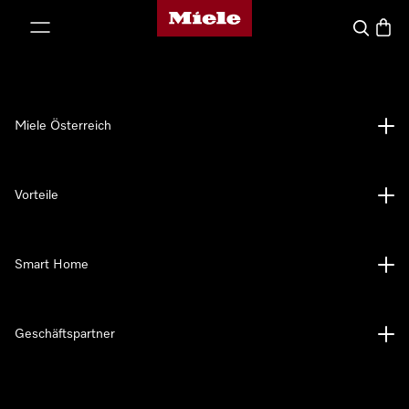
Miele-Homepage
nhalt springen
Suche
Waren
Miele Österreich
Vorteile
Smart Home
Geschäftspartner