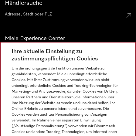
Händlersuche
Miele Experience Center
Ihre aktuelle Einstellung zu
Alle Miele Experience Center anzeigen
zustimmungspflichtigen Cookies
Um die ordnungsgemäße Funktion unserer Website zu
Newsletter
gewährleisten, verwendet Miele unbedingt erforderliche
Cookies. Mit Ihrer Zustimmung verwenden wir auch nicht
unbedingt erforderliche Cookies und Tracking-Technologien für
Marketing- und Analysezwecke, darunter Cookies von Dritten,
unseren Partnern und Dienstleistern, die Informationen über
Ihre Nutzung der Website sammeln und uns dabei helfen, Ihr
Online-Erlebnis zu personalisieren und zu verbessern. Die
Cookies werden auch zur Personalisierung von Anzeigen
verwendet. Im Rahmen einer separaten Einwilligung
(„Vollständige Personalisierung“) verwenden wir Bloomreach-
Miele auf Instagram
Miele auf Facebook
Miele auf Youtube
Cookies und andere Tracking-Technologien, um Informationen