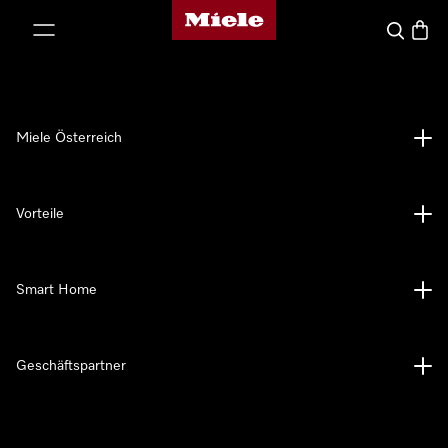
Miele-Homepage
nhalt springen
Suche
Waren
Miele Österreich
Vorteile
Smart Home
Geschäftspartner