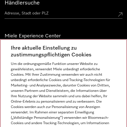
Händlersuche
Miele Experience Center
Ihre aktuelle Einstellung zu
Alle Miele Experience Center anzeigen
zustimmungspflichtigen Cookies
Um die ordnungsgemäße Funktion unserer Website zu
Newsletter
gewährleisten, verwendet Miele unbedingt erforderliche
Cookies. Mit Ihrer Zustimmung verwenden wir auch nicht
unbedingt erforderliche Cookies und Tracking-Technologien für
Marketing- und Analysezwecke, darunter Cookies von Dritten,
unseren Partnern und Dienstleistern, die Informationen über
Ihre Nutzung der Website sammeln und uns dabei helfen, Ihr
Online-Erlebnis zu personalisieren und zu verbessern. Die
Cookies werden auch zur Personalisierung von Anzeigen
verwendet. Im Rahmen einer separaten Einwilligung
(„Vollständige Personalisierung“) verwenden wir Bloomreach-
Miele auf Instagram
Miele auf Facebook
Miele auf Youtube
Cookies und andere Tracking-Technologien, um Informationen