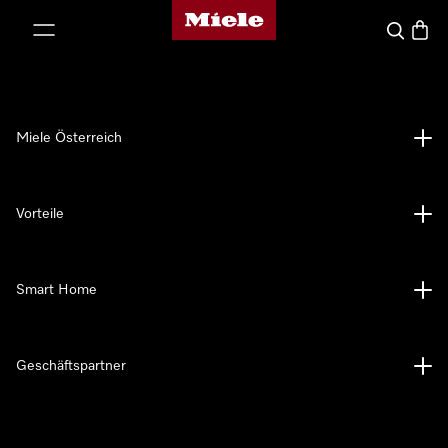
Miele-Homepage
nhalt springen
Suche
Waren
Miele Österreich
Vorteile
Smart Home
Geschäftspartner