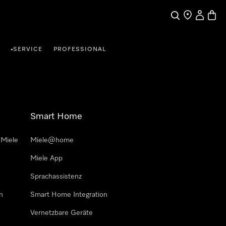
Suche
Händlersuche
Benutzer
Waren
SERVICE
PROFESSIONAL
•
Smart Home
 Miele
Miele@home
Miele App
Sprachassistenz
n
Smart Home Integration
Vernetzbare Geräte