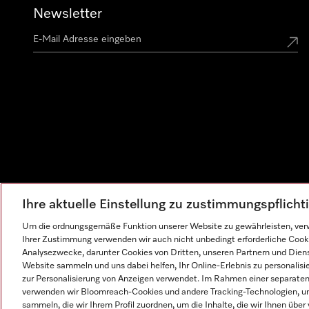
Newsletter
Ihre aktuelle Einstellung zu zustimmungspflich
Um die ordnungsgemäße Funktion unserer Website zu gewährleisten, verw
Ihrer Zustimmung verwenden wir auch nicht unbedingt erforderliche Cook
Analysezwecke, darunter Cookies von Dritten, unseren Partnern und Dienst
Website sammeln und uns dabei helfen, Ihr Online-Erlebnis zu personalis
zur Personalisierung von Anzeigen verwendet. Im Rahmen einer separaten E
verwenden wir Bloomreach-Cookies und andere Tracking-Technologien, um
sammeln, die wir Ihrem Profil zuordnen, um die Inhalte, die wir Ihnen übe