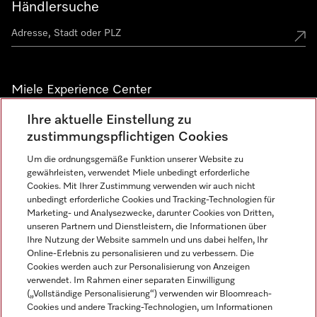
Händlersuche
Miele Experience Center
Ihre aktuelle Einstellung zu
Alle Miele Experience Center anzeigen
zustimmungspflichtigen Cookies
Um die ordnungsgemäße Funktion unserer Website zu
Newsletter
gewährleisten, verwendet Miele unbedingt erforderliche
Cookies. Mit Ihrer Zustimmung verwenden wir auch nicht
unbedingt erforderliche Cookies und Tracking-Technologien für
Marketing- und Analysezwecke, darunter Cookies von Dritten,
unseren Partnern und Dienstleistern, die Informationen über
Ihre Nutzung der Website sammeln und uns dabei helfen, Ihr
Online-Erlebnis zu personalisieren und zu verbessern. Die
Cookies werden auch zur Personalisierung von Anzeigen
verwendet. Im Rahmen einer separaten Einwilligung
(„Vollständige Personalisierung“) verwenden wir Bloomreach-
Miele auf Instagram
Miele auf Facebook
Miele auf Youtube
Cookies und andere Tracking-Technologien, um Informationen