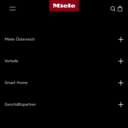
Miele-Homepage
nhalt springen
Suche
Waren
Miele Österreich
Vorteile
Smart Home
Geschäftspartner