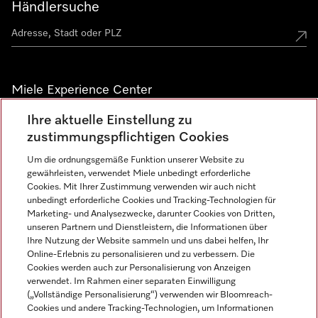
Händlersuche
Miele Experience Center
Ihre aktuelle Einstellung zu
Alle Miele Experience Center anzeigen
zustimmungspflichtigen Cookies
Um die ordnungsgemäße Funktion unserer Website zu
Newsletter
gewährleisten, verwendet Miele unbedingt erforderliche
Cookies. Mit Ihrer Zustimmung verwenden wir auch nicht
unbedingt erforderliche Cookies und Tracking-Technologien für
Marketing- und Analysezwecke, darunter Cookies von Dritten,
unseren Partnern und Dienstleistern, die Informationen über
Ihre Nutzung der Website sammeln und uns dabei helfen, Ihr
Online-Erlebnis zu personalisieren und zu verbessern. Die
Cookies werden auch zur Personalisierung von Anzeigen
verwendet. Im Rahmen einer separaten Einwilligung
(„Vollständige Personalisierung“) verwenden wir Bloomreach-
Miele auf Instagram
Miele auf Facebook
Miele auf Youtube
Cookies und andere Tracking-Technologien, um Informationen