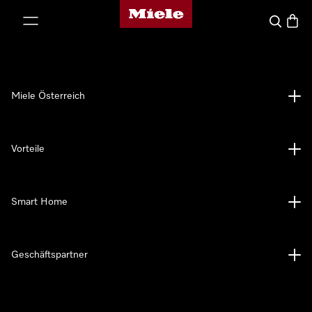
Miele-Homepage
nhalt springen
Suche
Waren
Miele Österreich
Vorteile
Smart Home
Geschäftspartner