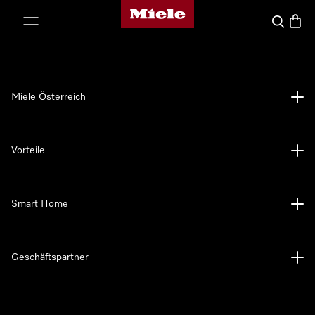
Miele-Homepage
nhalt springen
Suche
Waren
Miele Österreich
Vorteile
Smart Home
Geschäftspartner