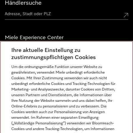
Händlersuche
Miele Experience Center
Ihre aktuelle Einstellung zu
Alle Miele Experience Center anzeigen
zustimmungspflichtigen Cookies
Um die ordnungsgemäße Funktion unserer Website zu
Newsletter
gewährleisten, verwendet Miele unbedingt erforderliche
Cookies. Mit Ihrer Zustimmung verwenden wir auch nicht
unbedingt erforderliche Cookies und Tracking-Technologien für
Marketing- und Analysezwecke, darunter Cookies von Dritten,
unseren Partnern und Dienstleistern, die Informationen über
Ihre Nutzung der Website sammeln und uns dabei helfen, Ihr
Online-Erlebnis zu personalisieren und zu verbessern. Die
Cookies werden auch zur Personalisierung von Anzeigen
verwendet. Im Rahmen einer separaten Einwilligung
(„Vollständige Personalisierung“) verwenden wir Bloomreach-
Miele auf Instagram
Miele auf Facebook
Miele auf Youtube
Cookies und andere Tracking-Technologien, um Informationen